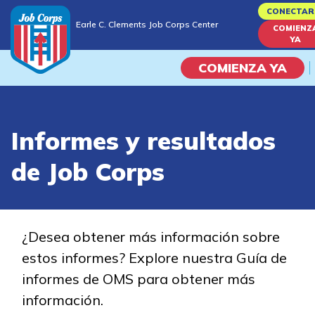
Skip
CONECTAR
Earle C. Clements Job Corps Center
to
COMIENZ
Earle C. Clements Job Corps Center
YA
main
content
COMIENZA YA
Programas
Informes y resultados
Vida En El Campus Universita
de Job Corps
Habilidades académicas
Viaje de la carrera
¿Desea obtener más información sobre
estos informes? Explore nuestra Guía de
Estudiar
informes de OMS para obtener más
información.
Programas de Entrenamient