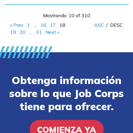
Mostrando: 10 of 310
« Prev
1
…
16
17
18
ASC
/
DESC
19
20
…
31
Next »
Obtenga información
sobre lo que Job Corps
tiene para ofrecer.
COMIENZA YA