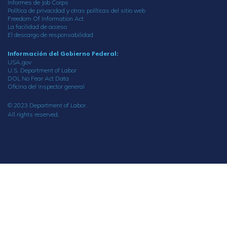
Informes de Job Corps
Política de privacidad y otras políticas del sitio web
Freedom Of Information Act
La facilidad de acceso
El descargo de responsabilidad
Información del Gobierno Federal:
USA.gov
U.S. Department of Labor
DOL No Fear Act Data
Oficina del inspector general
© 2023 Department of Labor.
All rights reserved.