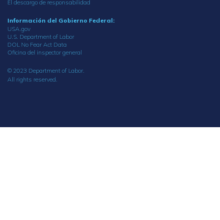
El descargo de responsabilidad
Información del Gobierno Federal:
USA.gov
U.S. Department of Labor
DOL No Fear Act Data
Oficina del inspector general
© 2023 Department of Labor.
All rights reserved.