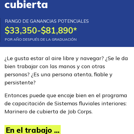
cubierta
Administración de oficina
Artes culinarias
RANGO DE GANANCIAS POTENCIALES
$33,350-$81,890*
Asistente médico administrat
POR AÑO DESPUÉS DE LA GRADUACIÓN
Colocación de losas, Pre pasa
Ver más ...
¿Le gusta estar al aire libre y navegar? ¿Se le da
bien trabajar con las manos y con otras
personas? ¿Es una persona atenta, fiable y
Aprender más
persistente?
Entonces puede que encaje bien en el programa
Estudiantes
de capacitación de Sistemas fluviales interiores:
Padres/Influenciadores
Marinero de cubierta de Job Corps.
Empleadores
En el trabajo ...